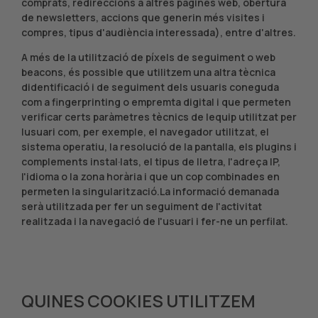
comprats, redireccions a altres pàgines web, obertura
de newsletters, accions que generin més visites i
compres, tipus d'audiència interessada), entre d'altres.
A més de la utilització de píxels de seguiment o web
beacons, és possible que utilitzem una altra tècnica
didentificació i de seguiment dels usuaris coneguda
com a fingerprinting o empremta digital i que permeten
verificar certs paràmetres tècnics de lequip utilitzat per
lusuari com, per exemple, el navegador utilitzat, el
sistema operatiu, la resolució de la pantalla, els plugins i
complements instal·lats, el tipus de lletra, l'adreça IP,
l'idioma o la zona horària i que un cop combinades en
permeten la singularització.La informació demanada
serà utilitzada per fer un seguiment de l'activitat
realitzada i la navegació de l'usuari i fer-ne un perfilat.
QUINES COOKIES UTILITZEM