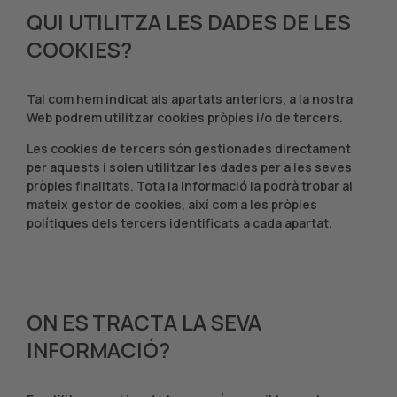
QUI UTILITZA LES DADES DE LES
COOKIES?
Tal com hem indicat als apartats anteriors, a la nostra
Web podrem utilitzar cookies pròpies i/o de tercers.
Les cookies de tercers són gestionades directament
per aquests i solen utilitzar les dades per a les seves
pròpies finalitats. Tota la informació la podrà trobar al
mateix gestor de cookies, així com a les pròpies
polítiques dels tercers identificats a cada apartat.
ON ES TRACTA LA SEVA
INFORMACIÓ?