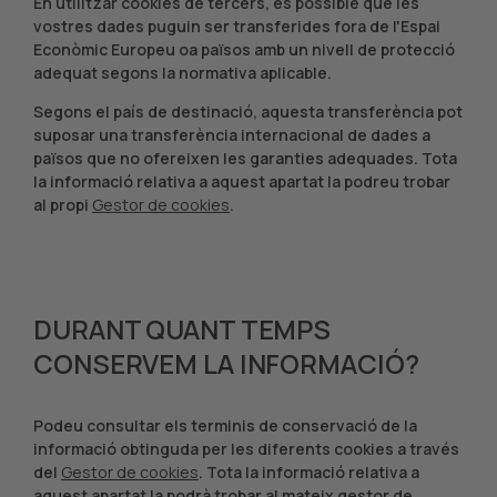
En utilitzar cookies de tercers, és possible que les
vostres dades puguin ser transferides fora de l'Espai
Econòmic Europeu oa països amb un nivell de protecció
adequat segons la normativa aplicable.
Segons el país de destinació, aquesta transferència pot
suposar una transferència internacional de dades a
països que no ofereixen les garanties adequades. Tota
la informació relativa a aquest apartat la podreu trobar
al propi
Gestor de cookies
.
DURANT QUANT TEMPS
CONSERVEM LA INFORMACIÓ?
Podeu consultar els terminis de conservació de la
informació obtinguda per les diferents cookies a través
del
Gestor de cookies
. Tota la informació relativa a
aquest apartat la podrà trobar al mateix gestor de