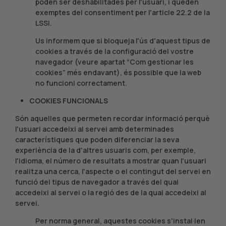
poden ser deshabilitades per l'usuari, i queden
exemptes del consentiment per l'article 22.2 de la
LSSI.
Us informem que si bloqueja l'ús d'aquest tipus de
cookies a través de la configuració del vostre
navegador (veure apartat “Com gestionar les
cookies” més endavant), és possible que la web
no funcioni correctament.
COOKIES FUNCIONALS
Són aquelles que permeten recordar informació perquè
l'usuari accedeixi al servei amb determinades
característiques que poden diferenciar la seva
experiència de la d'altres usuaris com, per exemple,
l'idioma, el número de resultats a mostrar quan l'usuari
realitza una cerca, l'aspecte o el contingut del servei en
funció del tipus de navegador a través del qual
accedeixi al servei o la regió des de la qual accedeixi al
servei.
Per norma general, aquestes cookies s'instal·len