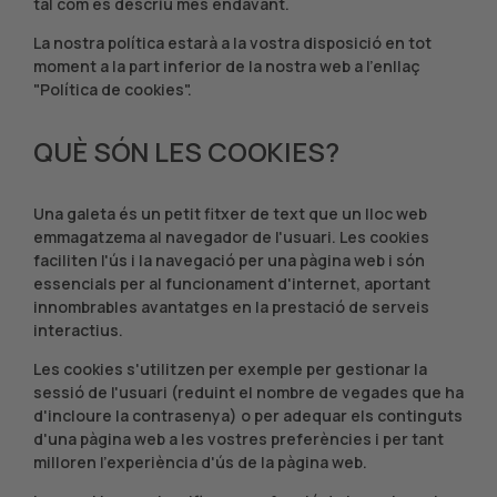
tal com es descriu més endavant.
La nostra política estarà a la vostra disposició en tot
moment a la part inferior de la nostra web a l'enllaç
"Política de cookies".
QUÈ SÓN LES COOKIES?
Una galeta és un petit fitxer de text que un lloc web
emmagatzema al navegador de l'usuari. Les cookies
faciliten l'ús i la navegació per una pàgina web i són
essencials per al funcionament d'internet, aportant
innombrables avantatges en la prestació de serveis
interactius.
Les cookies s'utilitzen per exemple per gestionar la
sessió de l'usuari (reduint el nombre de vegades que ha
d'incloure la contrasenya) o per adequar els continguts
d'una pàgina web a les vostres preferències i per tant
milloren l'experiència d'ús de la pàgina web.