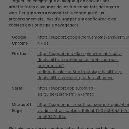
Tingueu en compte que el bloqueig de cookies pot
afectar totes o algunes de les funcionalitats del nostre
web. Per a la vostra comoditat, a continuació, us
proporcionem els links d'ajuda per a la configuració de
cookies dels principals navegadors:
Google
https://support.google.com/chrome/answer/95
Chrome
hl=es
Firefox
https://support.mozilla.org/es/kb/habilitar-y-
deshabilitar-cookies-sitios-web-rastrear-
preferencias?
redirectlocale=es&redirectslug=habilitar-y-
deshabilitar-cookies-que-los-sitios-we
Safari
https://support.apple.com/es-
es/guide/safari/sfri11471/mac
Microsoft
https://support.microsoft.com/es-es/topic/elimi
Edge
y-administrar-cookies-168dab11-0753-043d-7c
ede5947fc64d
Els links anteriors es poden actualitzar per part de les