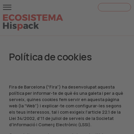
¡ACREDÍTATE!
Política de cookies
Fira de Barcelona (“Fira”) ha desenvolupat aquesta
política per informar-te de què és una galeta i per a què
serveix, quines cookies fem servir en aquesta pàgina
web (la “Web”) i explicar-te com configurar-les segons
els teus interessos, tal i com exigeix ​​l'article 22.1 de la
Llei 34/2002, d'11 de juliol de serveis de la Societat
d'Informació i Comerç Electrònic (LSSI).