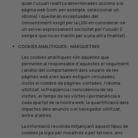
quan l'usuari realitza determinades accions a la
pàgina web (com, per exemple, seleccionar un
idioma) i quedaran exceptuades del
consentiment exigit per la LSSI en considerar-se
un servei expressament sol·licitat per l'usuari (i
sempre que no es tractin per a una altra finalitat).
COOKIES ANALÍTIQUES - MÀRQUETING
Les cookies analítiques són aquelles que
permeten al responsable d'aquestes el seguiment
i anàlisi del comportament dels usuaris de les
pàgines web a les quals estiguin vinculades,
inclòs el nombre de pàgines visitades, l'idioma
utilitzat, la freqüència i reincidència de les
visites, el temps de les visites i permanència a
cada apartat de la nostra web, la quantificació dels
impactes dels anuncis o el navegador utilitzat,
entre d'altres.
La informació recollida mitjançant aquest tipus de
cookies ja sigui per nosaltres o per tercers, ens