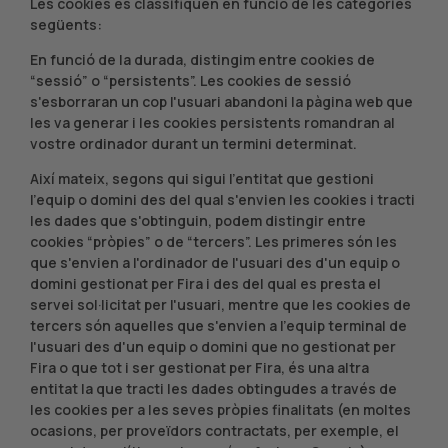
Les cookies es classifiquen en funció de les categories
següents:
En funció de la durada, distingim entre cookies de
“sessió” o “persistents”. Les cookies de sessió
s'esborraran un cop l'usuari abandoni la pàgina web que
les va generar i les cookies persistents romandran al
vostre ordinador durant un termini determinat.
Així mateix, segons qui sigui l'entitat que gestioni
l'equip o domini des del qual s'envien les cookies i tracti
les dades que s'obtinguin, podem distingir entre
cookies “pròpies” o de “tercers”. Les primeres són les
que s'envien a l'ordinador de l'usuari des d'un equip o
domini gestionat per Fira i des del qual es presta el
servei sol·licitat per l'usuari, mentre que les cookies de
tercers són aquelles que s'envien a l'equip terminal de
l'usuari des d'un equip o domini que no gestionat per
Fira o que tot i ser gestionat per Fira, és una altra
entitat la que tracti les dades obtingudes a través de
les cookies per a les seves pròpies finalitats (en moltes
ocasions, per proveïdors contractats, per exemple, el