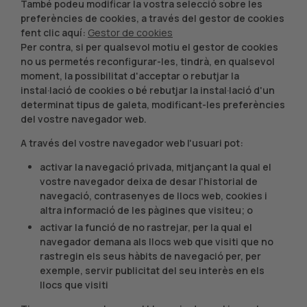
També podeu modificar la vostra selecció sobre les
preferències de cookies, a través del gestor de cookies
fent clic aquí:
Gestor de cookies
Per contra, si per qualsevol motiu el gestor de cookies
no us permetés reconfigurar-les, tindrà, en qualsevol
moment, la possibilitat d'acceptar o rebutjar la
instal·lació de cookies o bé rebutjar la instal·lació d'un
determinat tipus de galeta, modificant-les preferències
del vostre navegador web.
A través del vostre navegador web l'usuari pot:
activar la navegació privada, mitjançant la qual el
vostre navegador deixa de desar l'historial de
navegació, contrasenyes de llocs web, cookies i
altra informació de les pàgines que visiteu; o
activar la funció de no rastrejar, per la qual el
navegador demana als llocs web que visiti que no
rastregin els seus hàbits de navegació per, per
exemple, servir publicitat del seu interès en els
llocs que visiti