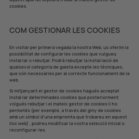
cookies.
COM GESTIONAR LES COOKIES
En visitar per primera vegada la nostra Web, us oferim la
possibilitat de configurar les cookies que vulgueu
instal·lar o rebutjar. Podrà rebutjar la instal·lació de
qualsevol categoria de galeta excepte les tècniques,
que són necessàries per al correcte funcionament de la
web.
Si mitjançant el gestor de cookies hagués acceptat
instal·lar determinades cookies que posteriorment
volgués rebutjar i el mateix gestor de cookies li ho
permetés (per exemple, a través del giny de cookies
amb un símbol d'una empremta que trobareu en aquest
lloc web) , podreu modificar la vostra selecció inicial o
reconfigurar-les.