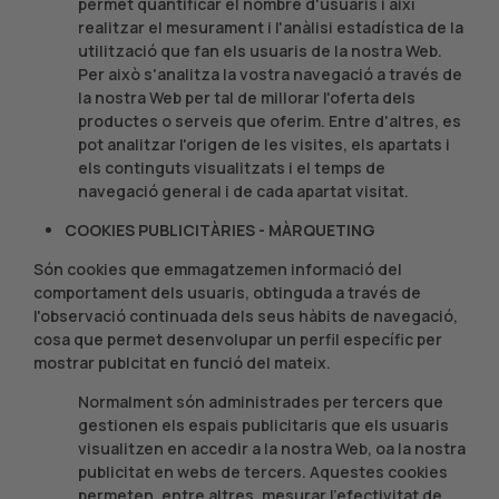
permet quantificar el nombre d'usuaris i així
realitzar el mesurament i l'anàlisi estadística de la
utilització que fan els usuaris de la nostra Web.
Per això s'analitza la vostra navegació a través de
la nostra Web per tal de millorar l'oferta dels
productes o serveis que oferim. Entre d'altres, es
pot analitzar l'origen de les visites, els apartats i
els continguts visualitzats i el temps de
navegació general i de cada apartat visitat.
COOKIES PUBLICITÀRIES - MÀRQUETING
Són cookies que emmagatzemen informació del
comportament dels usuaris, obtinguda a través de
l'observació continuada dels seus hàbits de navegació,
cosa que permet desenvolupar un perfil específic per
mostrar publcitat en funció del mateix.
Normalment són administrades per tercers que
gestionen els espais publicitaris que els usuaris
visualitzen en accedir a la nostra Web, oa la nostra
publicitat en webs de tercers. Aquestes cookies
permeten, entre altres, mesurar l'efectivitat de