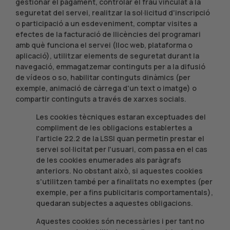
gestionar el pagament, controlar el frau vinculat a la
seguretat del servei, realitzar la sol·licitud d'inscripció
o participació a un esdeveniment, comptar visites a
efectes de la facturació de llicències del programari
amb què funciona el servei (lloc web, plataforma o
aplicació), utilitzar elements de seguretat durant la
navegació, emmagatzemar continguts per a la difusió
de vídeos o so, habilitar continguts dinàmics (per
exemple, animació de càrrega d'un text o imatge) o
compartir continguts a través de xarxes socials.
Les cookies tècniques estaran exceptuades del
compliment de les obligacions establertes a
l'article 22.2 de la LSSI quan permetin prestar el
servei sol·licitat per l'usuari, com passa en el cas
de les cookies enumerades als paràgrafs
anteriors. No obstant això, si aquestes cookies
s'utilitzen també per a finalitats no exemptes (per
exemple, per a fins publicitaris comportamentals),
quedaran subjectes a aquestes obligacions.
Aquestes cookies són necessàries i per tant no