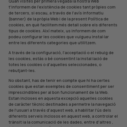
Quan visites per primera vegada la nostra Web
t'informem de l'existència de cookies tant pròpies com
de tercers, si escau, a través de l'avís informatiu
(banner) de la pròpia Web i de la present Política de
cookies, en què facilitem més detall sobre els diferents
tipus de cookies. Així mateix, us informem de com
podeu configurar les cookies que vulgueu instal·lar
entre les diferents categories que utilitzem.
A través de la configuració, l'acceptació o el rebuig de
les cookies, estàs o bé consentint la instal·lació de
totes les cookies o d'aquelles seleccionades, o
rebutjant-les.
No obstant, has de tenir en compte que hi ha certes
cookies que estan exemptes de consentiment per ser
imprescindibles per al bon funcionament de la Web.
Estan incloses en aquesta excepció aquelles cookies
de caràcter tècnic destinades a permetre la navegació
de l'usuari a través d'aquest web, a habilitar l'ús dels
diferents serveis inclosos en aquest web, a controlar el
trànsit ia la comunicació de les dades, entre d'altres ,