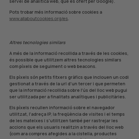
servei de analítica web, que és ofert per Google).
Pots trobar més informació sobre cookies a
www.allaboutcookies.org/es
.
Altres tecnologies similars
A més de la informació recollida a través de les cookies,
és possible que utilitzem altres tecnologies similars
com píxels de seguiment o web beacons.
Els píxels són petits fitxers gràfics que inclouen un codi
gestionat a través de la url d'un tercer i que permeten
que la informació recollida sobre l'ús del lloc web pugui
ser utilitzada per a finalitats analítiques i publicitàries.
Els píxels recullen informació sobre el navegador
utilitzat, l'adreça IP, la freqüència de visites i el temps
de les mateixes i s'utilitzen també per rastrejar les
accions que els usuaris realitzin a través del lloc web
(com ara compres afegides a la cistella, productes