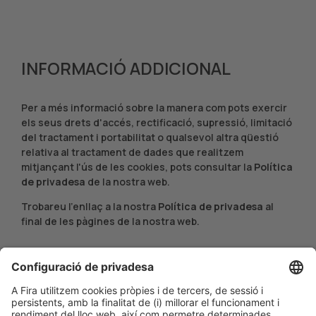
INFORMACIÓ ADDICIONAL
Per a més informació sobre la manera com pots exercir
els seus drets d'accés, rectificació, supressió, limitació
del tractament i portabilitat o qualsevol altra qüestió
relativa al tractament de dades que realitzem
mitjançant l'ús de les cookies, pots consultar la
Política
de privadesa
de la nostra web.
Trobareu l'enllaç a la nostra
Política de privadesa
al
final de les pàgines de la nostra web.
ACTUALITZACIÓ POLÍTICA DE