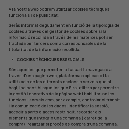
A la nostra web podrem utilitzar cookies tècniques,
funcionals i de publicitat.
Seràs informat degudament en funció de la tipologia de
cookies a través del gestor de cookies sobre si la
informació recollida a través de les mateixes pot ser
tractada per tercers com a corresponsables de la
titularitat de la informació recollida.
COOKIES TÈCNIQUES ESSENCIALS
Són aquelles que permeten a l'usuari la navegació a
través d'una pàgina web, plataforma o aplicació i la
utilització de les diferents opcions o serveis que hi
hagi, incloent-hi aquelles que Fira utilitza per permetre
la gestió i operativa de la pàgina web i habilitar-ne les
funcions i serveis com, per exemple, controlar el trànsit
i la comunicació de les dades, identificar la sessió,
accedir a parts d'accés restringit, recordar els
elements que integrin una comanda ( carret de la
compra), realitzar el procés de compra d'una comanda,