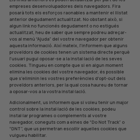
empreses desenvolupadores dels navegadors. Fira
posarà tots els esforços raonables a mantenir el llistat
anterior degudament actualitzat. No obstant això, si
algun link no funcionés degudament o no estigués
actualitzat, heu de saber que sempre podreu adreçar-
vos al menú “Ajuda” del vostre navegador per obtenir
aquesta informació. Així mateix, l'informem que alguns
proveïdors de cookies tenen un sistema directe perquè
l'usuari pugui oposar-se a la instal·lació de les seves
cookies. Tingueu en compte que si en algun moment
elimina les cookies del vostre navegador, és possible
que s'eliminin les vostres preferències d'opt-out dels
proveïdors anteriors, per la qual cosa haureu de tornar
a oposar-vos a la vostra instal·lació.
Adicionalment, us informem que si voleu tenir un major
control sobre la instal·lació de les cookies, podeu
instal·lar programes o complements al vostre
navegador, coneguts com a eines de “Do Not Track” o
“DNT”, que us permetran escollir aquelles cookies que
vulgueu habilitar.