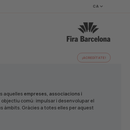
CA
¡ACREDÍTATE!
es aquelles
empreses, associacions i
objectiu comú: impulsar i desenvolupar el
us àmbits. Gràcies a totes elles per aquest