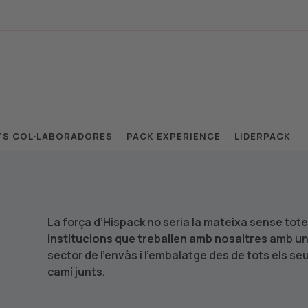
TS COL·LABORADORES
PACK EXPERIENCE
LIDERPACK
La força d’Hispack no seria la mateixa sense tot
institucions que treballen amb nosaltres
amb un 
sector de l’envàs i l’embalatge des de tots els se
camí junts.