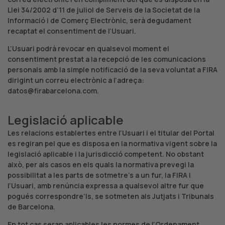
Llei 34/2002 d’11 de juliol de Serveis de la Societat de la
Informació i de Comerç Electrònic, serà degudament
recaptat el consentiment de l’Usuari.
L’Usuari podrà revocar en qualsevol moment el
consentiment prestat a la recepció de les comunicacions
personals amb la simple notificació de la seva voluntat a FIRA
dirigint un correu electrònic a l’adreça:
datos@firabarcelona.com
.
Legislació aplicable
Les relacions establertes entre l’Usuari i el titular del Portal
es regiran pel que es disposa en la normativa vigent sobre la
legislació aplicable i la jurisdicció competent. No obstant
això, per als casos en els quals la normativa prevegi la
possibilitat a les parts de sotmetre’s a un fur, la FIRA i
l’Usuari, amb renúncia expressa a qualsevol altre fur que
pogués correspondre’ls, se sotmeten als Jutjats i Tribunals
de Barcelona.
En tot cas seran aplicables les normes de l’Ordenament