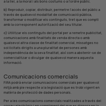
a la llei, a la moral i als bons costums o a l’ordre públic.
b)
Reproduir, copiar, distribuir, permetre l’accés del públic a
través de qualsevol modalitat de comunicació pública,
transformar o modificar els continguts, tret que es compti
amb la corresponent autorització del seu titular.
c)
Utilitzar els continguts del portal per a remetre publicitat,
comunicacions amb finalitats de venda directa o amb
qualsevol altra classe de finalitat comercial, missatges no
sol·licitats dirigits a una pluralitat de persones amb
independència de la seva finalitat, així com a abstenir-se de
comercialitzar o divulgar de qualsevol manera aquesta
informació.
Comunicacions comercials
FIRA podrà enviar comunicacions comercials per qualsevol
mitjà amb ple respecte a la legislació que es trobi vigent en
matèria de protecció de dades personals.
Per a les comunicacions comercials realitzades a través del
correu electrònic i en compliment del que es disposa en la