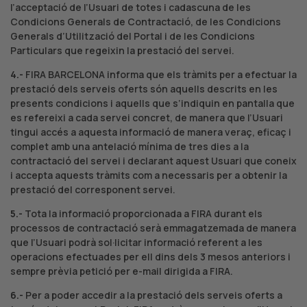
l’acceptació de l’Usuari de totes i cadascuna de les
Condicions Generals de Contractació, de les Condicions
Generals d’Utilització del Portal i de les Condicions
Particulars que regeixin la prestació del servei.
4.-
FIRA BARCELONA informa que els tràmits per a efectuar la
prestació dels serveis oferts són aquells descrits en les
presents condicions i aquells que s’indiquin en pantalla que
es refereixi a cada servei concret, de manera que l’Usuari
tingui accés a aquesta informació de manera veraç, eficaç i
complet amb una antelació mínima de tres dies a la
contractació del servei i declarant aquest Usuari que coneix
i accepta aquests tràmits com a necessaris per a obtenir la
prestació del corresponent servei.
5.-
Tota la informació proporcionada a FIRA durant els
processos de contractació serà emmagatzemada de manera
que l’Usuari podrà sol·licitar informació referent a les
operacions efectuades per ell dins dels 3 mesos anteriors i
sempre prèvia petició per e-mail dirigida a FIRA.
6.-
Per a poder accedir a la prestació dels serveis oferts a