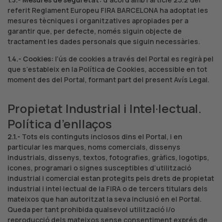
referit Reglament Europeu FIRA BARCELONA ha adoptat les
mesures tècniques i organitzatives apropiades per a
garantir que, per defecte, només siguin objecte de
tractament les dades personals que siguin necessàries.
1.4.- Cookies:
l’ús de cookies a través del Portal es regirà pel
que s’estableix en la Política de Cookies, accessible en tot
moment des del Portal, formant part del present Avís Legal.
Propietat Industrial i Intel·lectual.
Política d’enllaços
2.1.-
Tots els continguts inclosos dins el Portal, i en
particular les marques, noms comercials, dissenys
industrials, dissenys, textos, fotografies, gràfics, logotips,
icones, programari o signes susceptibles d’utilització
industrial i comercial estan protegits pels drets de propietat
industrial i intel·lectual de la FIRA o de tercers titulars dels
mateixos que han autoritzat la seva inclusió en el Portal.
Queda per tant prohibida qualsevol utilització i/o
reproducció dels mateixos sense consentiment exprés de