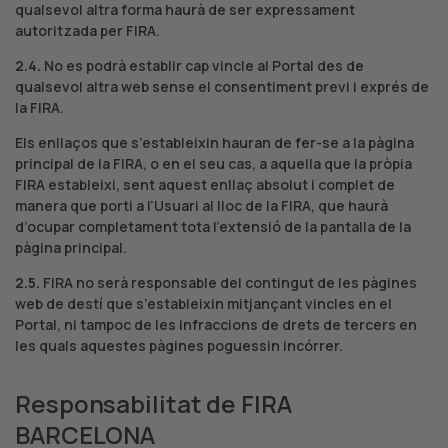
qualsevol altra forma haurà de ser expressament
autoritzada per FIRA.
2.4.
No es podrà establir cap vincle al Portal des de
qualsevol altra web sense el consentiment previ i exprés de
la FIRA.
Els enllaços que s’estableixin hauran de fer-se a la pàgina
principal de la FIRA, o en el seu cas, a aquella que la pròpia
FIRA estableixi, sent aquest enllaç absolut i complet de
manera que porti a l’Usuari al lloc de la FIRA, que haurà
d’ocupar completament tota l’extensió de la pantalla de la
pàgina principal.
2.5.
FIRA no serà responsable del contingut de les pàgines
web de destí que s’estableixin mitjançant vincles en el
Portal, ni tampoc de les infraccions de drets de tercers en
les quals aquestes pàgines poguessin incórrer.
Responsabilitat de FIRA
BARCELONA