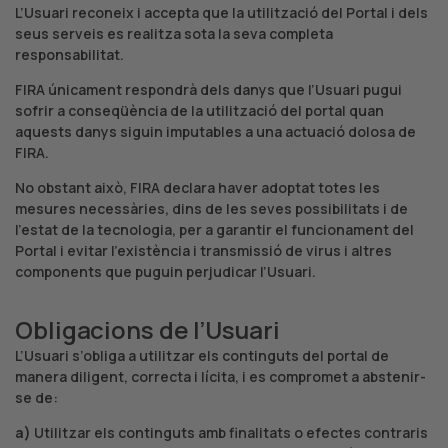
L’Usuari reconeix i accepta que la utilització del Portal i dels
seus serveis es realitza sota la seva completa
responsabilitat.
FIRA únicament respondrà dels danys que l’Usuari pugui
sofrir a conseqüència de la utilització del portal quan
aquests danys siguin imputables a una actuació dolosa de
FIRA.
No obstant això, FIRA declara haver adoptat totes les
mesures necessàries, dins de les seves possibilitats i de
l’estat de la tecnologia, per a garantir el funcionament del
Portal i evitar l’existència i transmissió de virus i altres
components que puguin perjudicar l’Usuari.
Obligacions de l’Usuari
L’Usuari s’obliga a utilitzar els continguts del portal de
manera diligent, correcta i lícita, i es compromet a abstenir-
se de:
a)
Utilitzar els continguts amb finalitats o efectes contraris