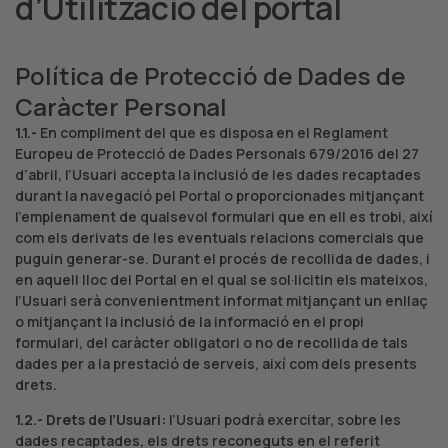
d’Utilització del portal
Política de Protecció de Dades de
Caràcter Personal
1.1.-
En compliment del que es disposa en el Reglament
Europeu de Protecció de Dades Personals 679/2016 del 27
d’abril, l’Usuari accepta la inclusió de les dades recaptades
durant la navegació pel Portal o proporcionades mitjançant
l’emplenament de qualsevol formulari que en ell es trobi, així
com els derivats de les eventuals relacions comercials que
puguin generar-se. Durant el procés de recollida de dades, i
en aquell lloc del Portal en el qual se sol·licitin els mateixos,
l’Usuari serà convenientment informat mitjançant un enllaç
o mitjançant la inclusió de la informació en el propi
formulari, del caràcter obligatori o no de recollida de tals
dades per a la prestació de serveis, així com dels presents
drets.
1.2.- Drets de l’Usuari:
l’Usuari podrà exercitar, sobre les
dades recaptades, els drets reconeguts en el referit