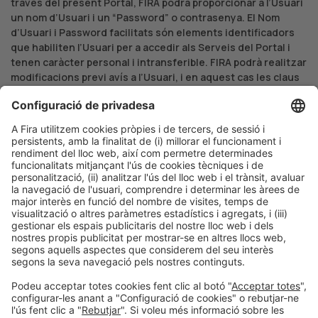
través del present Portal, FIRA podrà proporcionar a l’Usuari
un nom d’Usuari i un “Password” o contrasenya. El Nom
d’Usuari i Password facilitats són elements identificadors
que habiliten l’Usuari per a accedir als Serveis del Portal i
tenen caràcter personal i intransferible. FIRA podrà realitzar
modificacions previ avís a l’Usuari, i en aquest cas les claus
modificades perdran la seva validesa.
7.-
Tots els mitjans tècnics que siguin necessaris per a
accedir al Portal i a la prestació de serveis de FIRA seran per
compte exclusiu de l’Usuari, així com tots els impostos o
despeses d’un altre tipus als quals la prestació de serveis
donés lloc.
8.-
Els contractes subscrits a través del present Portal es
regiran per la legislació espanyola, que serà aplicable en el
no recollit en les presents condicions en matèria
d’interpretació, validesa i execució.
No obstant això, per als casos en els quals la normativa
prevegi la possibilitat a les parts de sotmetre’s a un fur, la
FIRA i l’Usuari, amb renúncia expressa a qualsevol altre fur
que pogués correspondre’ls, se sotmeten als Jutjats i