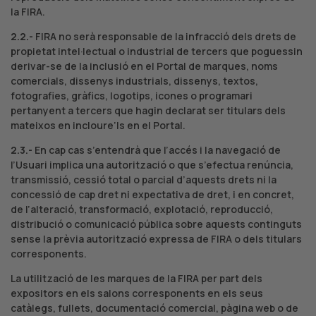
la FIRA.
2.2.-
FIRA no serà responsable de la infracció dels drets de
propietat intel·lectual o industrial de tercers que poguessin
derivar-se de la inclusió en el Portal de marques, noms
comercials, dissenys industrials, dissenys, textos,
fotografies, gràfics, logotips, icones o programari
pertanyent a tercers que hagin declarat ser titulars dels
mateixos en incloure’ls en el Portal.
2.3.-
En cap cas s’entendrà que l’accés i la navegació de
l’Usuari implica una autorització o que s’efectua renúncia,
transmissió, cessió total o parcial d’aquests drets ni la
concessió de cap dret ni expectativa de dret, i en concret,
de l’alteració, transformació, explotació, reproducció,
distribució o comunicació pública sobre aquests continguts
sense la prèvia autorització expressa de FIRA o dels titulars
corresponents.
La utilització de les marques de la FIRA per part dels
expositors en els salons corresponents en els seus
catàlegs, fullets, documentació comercial, pàgina web o de