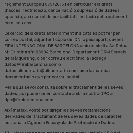
reglament Europeu 679/2016 i en particular els drets
d’accés, rectificació, cancel·lació o supressió de dades i
oposició, així com el de portabilitat i limitació del tractament
en el seu cas.
L’exercici dels drets anteriorment indicats es pot fer per
correu postal, adjuntant còpia del DNI o passaport; davant
FIRA INTERNACIONAL DE BARCELONA amb domicili a Av. Reina
Mª Cristina s/n 08004 Barcelona, Departament CRM Serveis
de Màrqueting, o per correu electrònic, a l’adreça
datos@firabarcelona.com
o
datos.alimentaria@alimentaria.com
, amb la mateixa
documentació que per correu postal.
Per a qualsevol consulta sobre el tractament de les seves
dades, pot posar-se en contacte amb la nostra DPO a
dpo@firabarcelona.com
Així mateix, vostè pot dirigir les seves reclamacions
derivades del tractament de les seves dades de caràcter
personal a
l’Agència Espanyola de Protecció de Dades
.
1.3.- Mesures de seguretat:
d’acord amb l’article 25.2 del