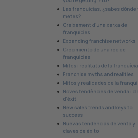
you’re getting into?
Las franquicias, ¿sabes dónde 
metes?
Creixement d’una xarxa de
franquícies
Expanding franchise networks
Crecimiento de una red de
franquicias
Mites i realitats de la franquícia
Franchise myths and realities
Mitos y realidades de la franqui
Noves tendències de venda i cl
d’èxit
New sales trends and keys to
success
Nuevas tendencias de venta y
claves de éxito