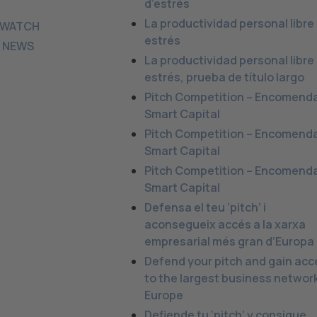
d’estrés
La productividad personal libre
 WATCH
estrés
 NEWS
La productividad personal libre
estrés, prueba de título largo
Pitch Competition – Encomend
Smart Capital
Pitch Competition – Encomend
Smart Capital
Pitch Competition – Encomend
Smart Capital
Defensa el teu ‘pitch’ i
aconsegueix accés a la xarxa
empresarial més gran d’Europa
Defend your pitch and gain acc
to the largest business network
Europe
Defiende tu ‘pitch’ y consigue