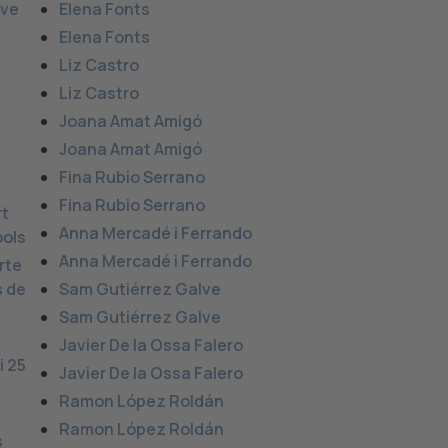
ive
Elena Fonts
Elena Fonts
Liz Castro
Liz Castro
Joana Amat Amigó
Joana Amat Amigó
Fina Rubio Serrano
Fina Rubio Serrano
rt
Anna Mercadé i Ferrando
ools
Anna Mercadé i Ferrando
rte
s de
Sam Gutiérrez Galve
Sam Gutiérrez Galve
Javier De la Ossa Falero
i 25
Javier De la Ossa Falero
Ramon López Roldán
Ramon López Roldán
s