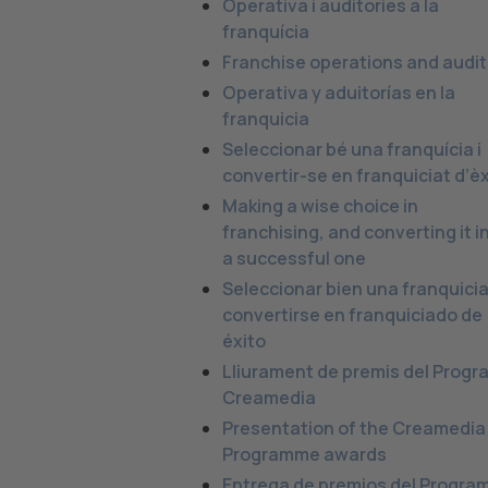
Operativa i auditories a la
franquícia
Franchise operations and audit
Operativa y aduitorías en la
franquicia
Seleccionar bé una franquícia i
convertir-se en franquiciat d’èx
Making a wise choice in
franchising, and converting it i
a successful one
Seleccionar bien una franquicia
convertirse en franquiciado de
éxito
Lliurament de premis del Prog
Creamedia
Presentation of the Creamedia
Programme awards
Entrega de premios del Progra