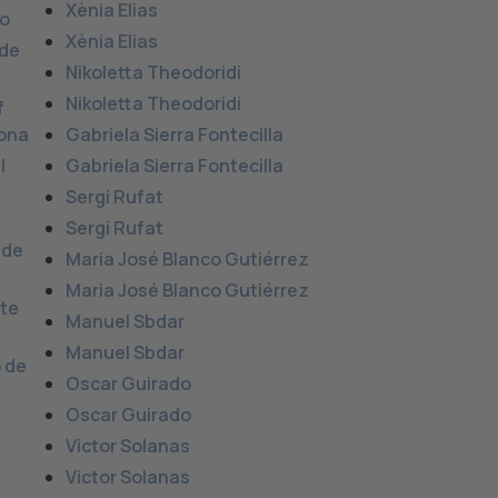
Xènia Elias
no
Xènia Elias
 de
Nikoletta Theodoridi
Nikoletta Theodoridi
f
lona
Gabriela Sierra Fontecilla
l
Gabriela Sierra Fontecilla
Sergi Rufat
Sergi Rufat
 de
Maria José Blanco Gutiérrez
Maria José Blanco Gutiérrez
ote
Manuel Sbdar
Manuel Sbdar
o de
Oscar Guirado
Oscar Guirado
Victor Solanas
Victor Solanas