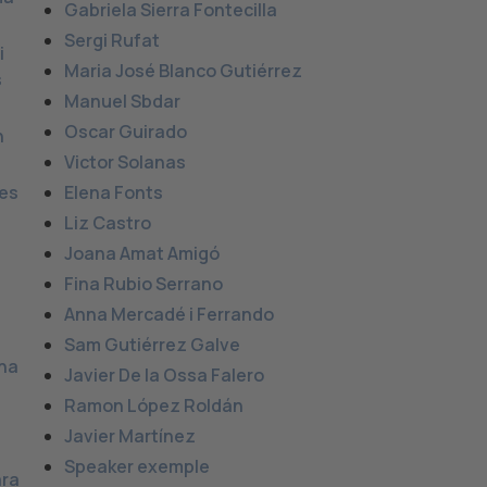
Gabriela Sierra Fontecilla
Sergi Rufat
i
Maria José Blanco Gutiérrez
s
Manuel Sbdar
Oscar Guirado
n
Victor Solanas
les
Elena Fonts
Liz Castro
Joana Amat Amigó
Fina Rubio Serrano
Anna Mercadé i Ferrando
Sam Gutiérrez Galve
na
Javier De la Ossa Falero
Ramon López Roldán
Javier Martínez
Speaker exemple
ra