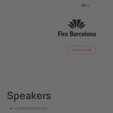
EN
K
¡ACREDÍTATE!
Speakers
Cristina Estévez