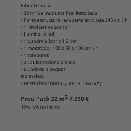
Fitxa tècnica
2
• 32 m
de moqueta firal instal·lada
• Paret estructura recoberta amb tela 245 cm / h
• 1 rètol per expositor
• Luminària led
• 1 quadre elèctric 1,2 kw
• 1 mostrador 100 x 50 x 100 cm / h
• 1 tamboret
• 2 Taules rodona blanca
• 6 Cadires blanques
No inclou:
• Drets d’inscripció (200 € + 10% IVA)
2
Preu Pack 32 m
7.250 €
10% IVA no inclòs